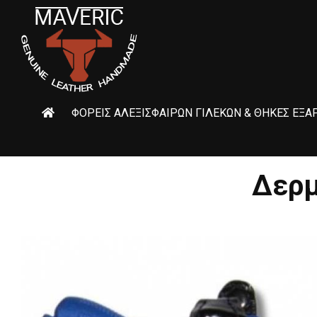
ΦΟΡΕΊΣ ΑΛΕΞΊΣΦΑΙΡΩΝ ΓΙΛΈΚΩΝ & ΘΉΚΕΣ ΕΞ
Φορείς Αλεξίσφαιρων Γιλέκων
Θήκες Εξάρτησης Molle
Δερμ