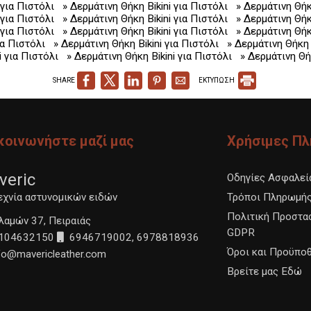
 για Πιστόλι
» Δερμάτινη Θήκη Bikini για Πιστόλι
» Δερμάτινη Θήκ
 για Πιστόλι
» Δερμάτινη Θήκη Bikini για Πιστόλι
» Δερμάτινη Θήκ
 για Πιστόλι
» Δερμάτινη Θήκη Bikini για Πιστόλι
» Δερμάτινη Θήκ
ια Πιστόλι
» Δερμάτινη Θήκη Bikini για Πιστόλι
» Δερμάτινη Θήκη 
i για Πιστόλι
» Δερμάτινη Θήκη Bikini για Πιστόλι
» Δερμάτινη Θήκ
SHARE
ΕΚΤΥΠΩΣΗ
κοινωνήστε μαζί μας
Χρήσιμες Π
veric
Οδηγίες Ασφαλεί
εχνία αστυνομικών ειδών
Τρόποι Πληρωμής
Πολιτική Προστα
αμών 37, Πειραιάς
GDPR
104632150
6946719002
,
6978818936
Όροι και Προϋπο
fo@mavericleather.com
Βρείτε μας Εδώ