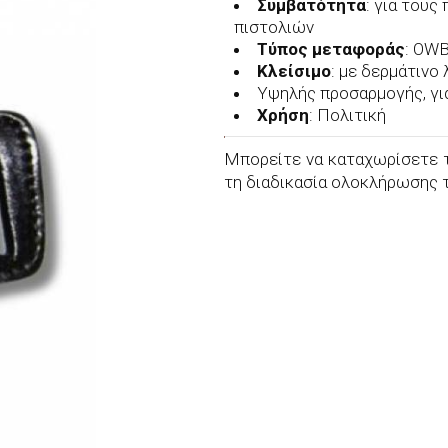
Συμβατότητα
: για του
Θήκες Cust
πιστολιών
Τύπος
μεταφοράς
: OWB
Κλείσιμο
: με δερμάτινο
Υψηλής προσαρμογής, γι
Χρήση
: Πολιτική
Μπορείτε να καταχωρίσετε τ
τη διαδικασία ολοκλήρωσης 