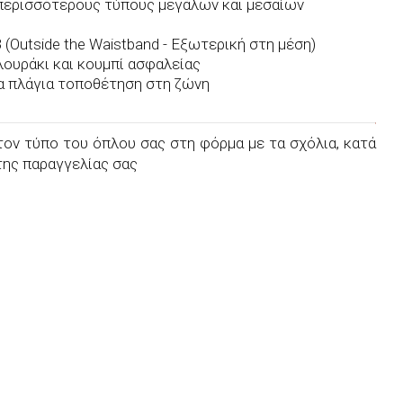
ς περισσότερους τύπους μεγάλων και μεσαίων
om Made
Ζώνες
Θήκες Στρατιωτικού Τύπου
 (Outside the Waistband - Εξωτερική στη μέση)
 λουράκι και κουμπί ασφαλείας
Θήκες Custom Made
α πλάγια τοποθέτηση στη ζώνη
ον τύπο του όπλου σας στη φόρμα με τα σχόλια, κατά
της παραγγελίας σας