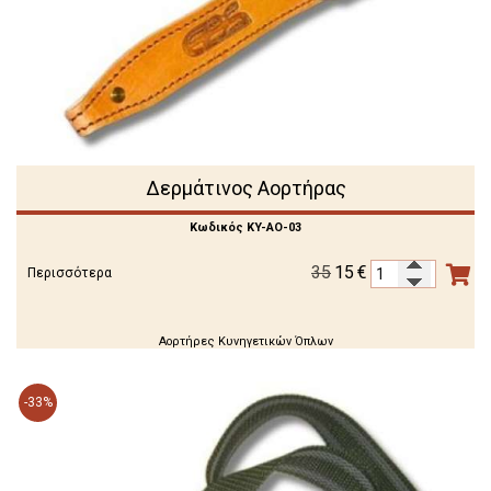
Δερμάτινος Αορτήρας
Κωδικός KY-AO-03
35
15
€
Περισσότερα
Αορτήρες Κυνηγετικών Όπλων
-33%