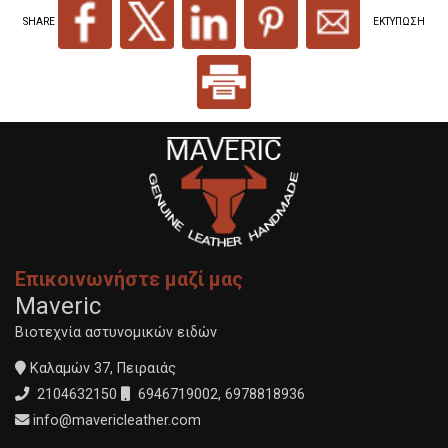
SHARE
ΕΚΤΥΠΩΣΗ
Επικοινωνήστε μαζί μας
Maveric
Βιοτεχνία αστυνομικών ειδών
Καλαμών 37, Πειραιάς
2104632150
6946719002
,
6978818936
info@mavericleather.com