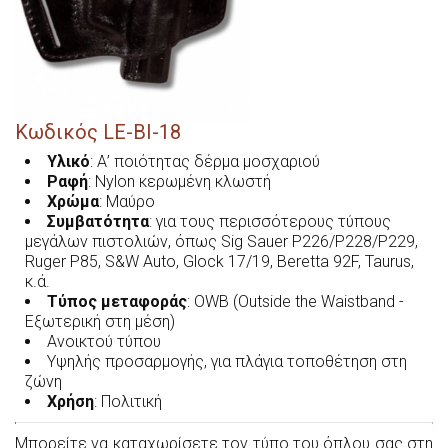
ΠΡΟΣΦΟΡΈΣ
Κεντητά Σήματα Ομάδων Αίματος με Velcro®
Οδηγίες Ασφαλείας για τα Πυροβόλα Όπλα
Θήκες Χειροπέδων
Θήκες Φυσιγγίων
Θήκες Μηρού
Τρόποι Πληρωμής και Αποστολής
Αορτήρες Κυνηγετικών Όπλων
Θήκες Αστραγάλου
Θήκες Μασχάλης
Πολιτική Προστασίας Προσωπικών Δεδομένων - GDPR
Θήκες Χειροπέδων
Θήκες Γεμιστήρων
Τσάντες Κυνηγίου
Κωδικός
LE-BI-18
Όροι και Προϋποθέσεις Παραγγελίας
Θήκες για Πιστόλια
Θήκες Γεμιστήρων
Αξεσουάρ
Υλικό
: Α’ ποιότητας δέρμα μοσχαριού
Ραφή
: Nylon κερωμένη κλωστή
Θήκες Μασχάλης
Βρείτε μας Εδώ
Ζώνες
Χρώμα
: Μαύρο
Συμβατότητα
: για τους περισσότερους τύπους
Θήκες Bikini
Αξεσουάρ
μεγάλων πιστολιών, όπως Sig Sauer P226/P228/P229,
Ruger P85, S&W Auto, Glock 17/19, Beretta 92F, Taurus,
Θήκες Αστραγάλου
Αξεσουάρ
κ.ά.
Τύπος
μεταφοράς
: OWB (Outside the Waistband -
Θήκες Custom Made
Western
Εξωτερική στη μέση)
Ανοικτού τύπου
Ζώνες
Υψηλής προσαρμογής, για πλάγια τοποθέτηση στη
ζώνη
Χρήση
: Πολιτική
Θήκες Στρατιωτικού Τύπου
Θήκες Custom Made
Μπορείτε να καταχωρίσετε τον τύπο του όπλου σας στη