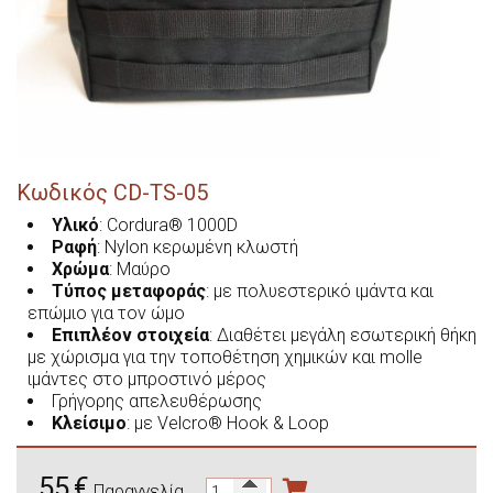
ΠΡΟΣΦΟΡΈΣ
Κεντητά Σήματα Ομάδων Αίματος με Velcro®
Οδηγίες Ασφαλείας για τα Πυροβόλα Όπλα
Θήκες Χειροπέδων
Θήκες Φυσιγγίων
Θήκες Μηρού
Τρόποι Πληρωμής και Αποστολής
Αορτήρες Κυνηγετικών Όπλων
Θήκες Αστραγάλου
Θήκες Μασχάλης
Πολιτική Προστασίας Προσωπικών Δεδομένων - GDPR
Θήκες Χειροπέδων
Θήκες Γεμιστήρων
Τσάντες Κυνηγίου
Όροι και Προϋποθέσεις Παραγγελίας
Θήκες για Πιστόλια
Θήκες Γεμιστήρων
Αξεσουάρ
Κωδικός
CD-TS-05
Θήκες Μασχάλης
Βρείτε μας Εδώ
Ζώνες
Υλικό
: Cordura® 1000D
Ραφή
: Nylon κερωμένη κλωστή
Θήκες Bikini
Αξεσουάρ
Χρώμα
: Μαύρο
Τύπος
μεταφοράς
: με πολυεστερικό ιμάντα και
Θήκες Αστραγάλου
Αξεσουάρ
επώμιο για τον ώμο
Επιπλέον
στοιχεία
: Διαθέτει μεγάλη εσωτερική θήκη
Θήκες Custom Made
Western
με χώρισμα για την τοποθέτηση χημικών και molle
ιμάντες στο μπροστινό μέρος
Ζώνες
Γρήγορης απελευθέρωσης
Κλείσιμο
: με Velcro® Hook & Loop
Θήκες Στρατιωτικού Τύπου
55
€
Θήκες Custom Made
Παραγγελία