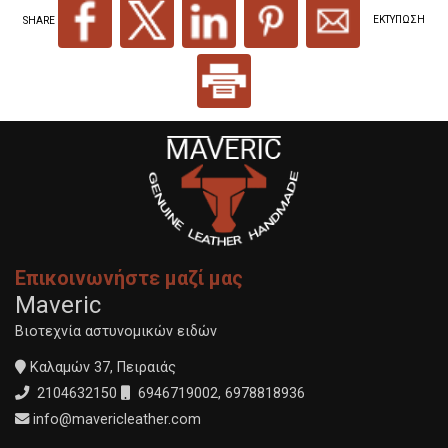
SHARE
ΕΚΤΥΠΩΣΗ
Επικοινωνήστε μαζί μας
Maveric
Βιοτεχνία αστυνομικών ειδών
Καλαμών 37, Πειραιάς
2104632150
6946719002
,
6978818936
info@mavericleather.com