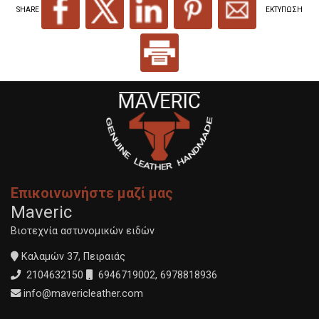
SHARE
ΕΚΤΥΠΩΣΗ
Επικοινωνήστε μαζί μας
Maveric
Βιοτεχνία αστυνομικών ειδών
Καλαμών 37, Πειραιάς
2104632150
6946719002
,
6978818936
info@mavericleather.com