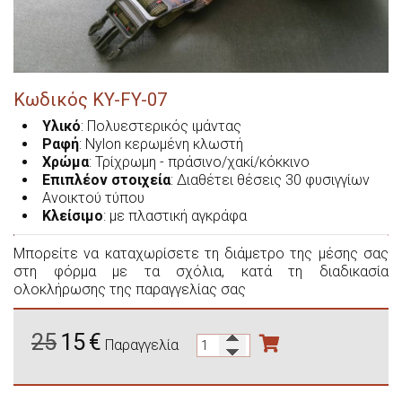
ΠΡΟΣΦΟΡΈΣ
Κεντητά Σήματα Ομάδων Αίματος με Velcro®
Οδηγίες Ασφαλείας για τα Πυροβόλα Όπλα
Θήκες Χειροπέδων
Θήκες Φυσιγγίων
Θήκες Μηρού
Τρόποι Πληρωμής και Αποστολής
Αορτήρες Κυνηγετικών Όπλων
Θήκες Αστραγάλου
Θήκες Μασχάλης
Κωδικός
KY-FY-07
Πολιτική Προστασίας Προσωπικών Δεδομένων - GDPR
Θήκες Χειροπέδων
Θήκες Γεμιστήρων
Τσάντες Κυνηγίου
Υλικό
: Πολυεστερικός ιμάντας
Όροι και Προϋποθέσεις Παραγγελίας
Θήκες για Πιστόλια
Θήκες Γεμιστήρων
Αξεσουάρ
Ραφή
: Nylon κερωμένη κλωστή
Χρώμα
: Τρίχρωμη - πράσινο/χακί/κόκκινο
Θήκες Μασχάλης
Βρείτε μας Εδώ
Ζώνες
Επιπλέον
στοιχεία
: Διαθέτει θέσεις 30 φυσιγγίων
Ανοικτού τύπου
Θήκες Bikini
Αξεσουάρ
Κλείσιμο
: με πλαστική αγκράφα
Θήκες Αστραγάλου
Αξεσουάρ
Μπορείτε να καταχωρίσετε τη διάμετρο της μέσης σας
στη φόρμα με τα σχόλια, κατά τη διαδικασία
Θήκες Custom Made
Western
ολοκλήρωσης της παραγγελίας σας
Ζώνες
25
15
€
Παραγγελία
Θήκες Στρατιωτικού Τύπου
Θήκες Custom Made